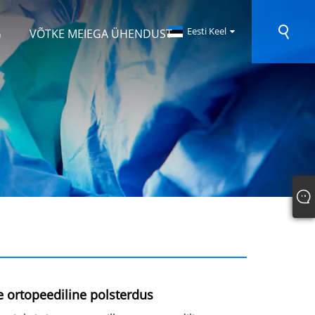
Eesti Keel
G
VÕTKE MEIEGA ÜHENDUST
e ortopeediline polsterdus