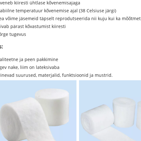
veneb kiiresti ühtlase kõvenemisajaga
tabiilne temperatuur kõvenemise ajal (38 Celsiuse järgi)
ea võime jäsemeid täpselt reprodutseerida nii kuju kui ka mõõtmet
ivab pärast kõvastumist kiiresti
õrge tugevus
s:
aliteetne ja peen pakkimine
gev nake, liim on lateksivaba
rinevad suurused, materjalid, funktsioonid ja mustrid.