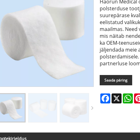
Haorun Medical o
polsterduse tootj
suurepärase kval
eelistatud valiku
maailmas. Need va
mis näitab nende
ka OEM-teenusei
jäljendada meie a
polsterdamisele. 
partnerluse loom
Saada päring
Facebook
X
Wh
ootekirjeldus