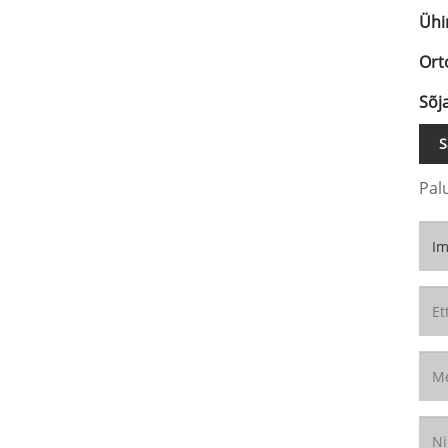
Ühi
Ort
Sõj
S
Pal