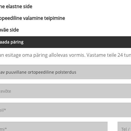
ne elastne side
opeediline valamine teipimine
aväe side
aada päring
un esitage oma päring allolevas vormis. Vastame teile 24 tun