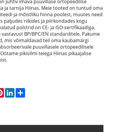
n juhtiv imava puuvillase ortopeedilise
a ja tarnija Hiinas. Meie tooted on tuntud oma
iteedi ja mõistliku hinna poolest, muutes need
ks paljudes riikides ja piirkondades kogu
latud polstrid on CE- ja ISO-sertifikaadiga,
 vastavust BP/BPC/EN standarditele. Pakume
d, mis võimaldavad teil oma kaubamärgi
bsorbeerivale puuvillasele ortopeedilisele
Ootame pikisilmi teiega Hiinas pikaajalise
ist.
atsApp
Pinterest
LinkedIn
Share