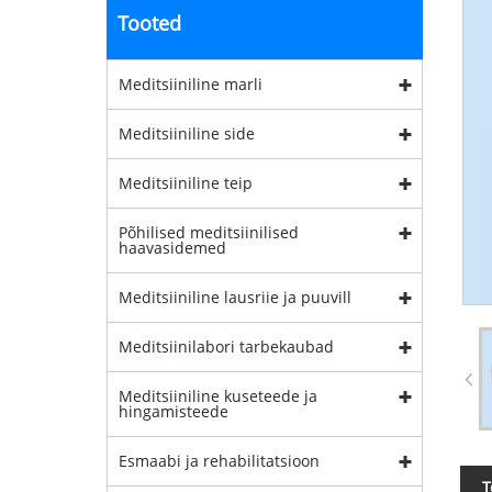
Tooted
Meditsiiniline marli
Meditsiiniline side
Meditsiiniline teip
Põhilised meditsiinilised
haavasidemed
Meditsiiniline lausriie ja puuvill
Meditsiinilabori tarbekaubad
Meditsiiniline kuseteede ja
hingamisteede
Esmaabi ja rehabilitatsioon
T