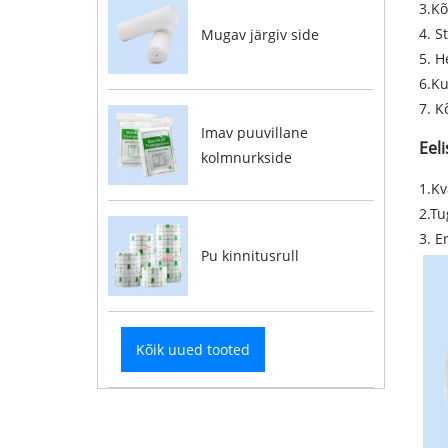
3.Kõ
4. S
Mugav järgiv side
5. H
6.Ku
7. K
Imav puuvillane
Eeli
kolmnurkside
1.Kv
2.Tu
3. E
Pu kinnitusrull
Kõik uued tooted