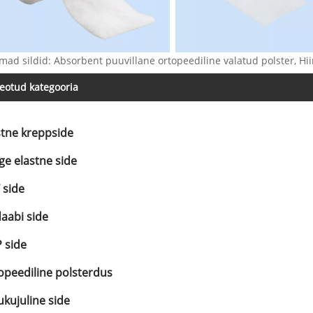
ad sildid: Absorbent puuvillane ortopeediline valatud polster, Hiina
eotud kategooria
stne kreppside
ge elastne side
 side
aabi side
 side
opeediline polsterdus
ukujuline side