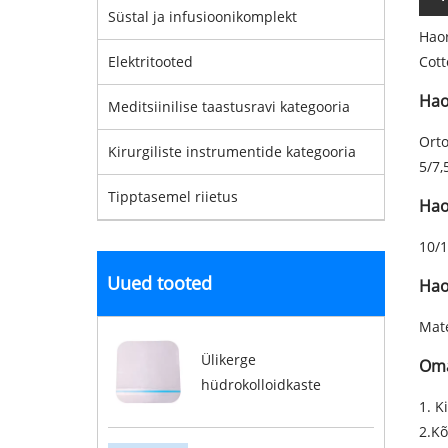
Süstal ja infusioonikomplekt
Haor
Elektritooted
Cott
Hao
Meditsiinilise taastusravi kategooria
Orto
Kirurgiliste instrumentide kategooria
5/7,
Tipptasemel riietus
Hao
10/1
Uued tooted
Hao
Mate
Ülikerge
Oma
hüdrokolloidkaste
1. K
2.Kõ