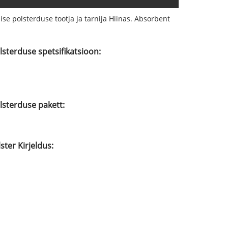
se polsterduse tootja ja tarnija Hiinas. Absorbent
.
lsterduse spetsifikatsioon:
lsterduse pakett:
ster Kirjeldus: