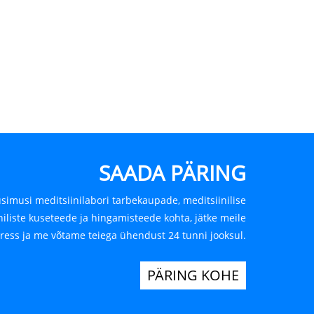
SAADA PÄRING
küsimusi meditsiinilabori tarbekaupade, meditsiinilise
niliste kuseteede ja hingamisteede kohta, jätke meile
ress ja me võtame teiega ühendust 24 tunni jooksul.
PÄRING KOHE