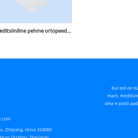
Meditsiiniline pehme ortopeediline polsterdus
Kui teil on 
marli, meditsii
oma e-posti aad
.com
u, Zhejiang, Hiina 324000
gshan Quzhou, Zhejiangi