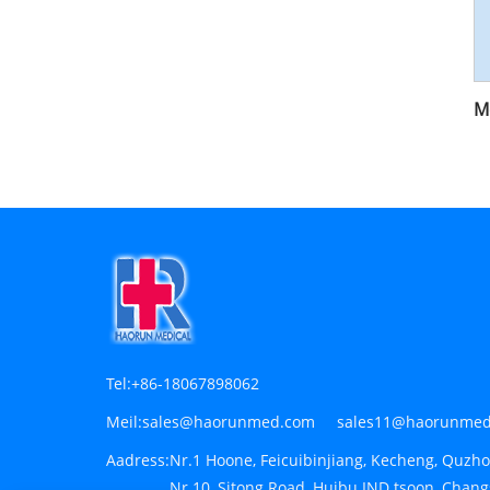
Tel:
+86-18067898062
Meil:
sales@haorunmed.com sales11@haorunmed
Aadress:
Nr.1 Hoone, Feicuibinjiang, Kecheng, Quzho
Nr 10, Sitong Road, Huibu IND tsoon, Chan