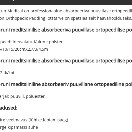
un Medical on professionaalne absorbeeriva puuvillase ortopeedili
on Orthopedic Paddingi otstarve on spetsiaalselt haavahoolduseks
runi meditsiinilise absorbeeriva puuvillase ortopeedilise po
peediline/valatud/alune polster
5/10/15/20cmX2,7/3/4,5m
runi meditsiinilise absorbeeriva puuvillase ortopeedilise po
2 tk/kott
runi meditsiiniline absorbeeriv puuvillane ortopeediline pol
rjal: puuvill, polüester
dused:
iire veeimavus (lühike leotamisaeg)
rge kipsmassi suhe