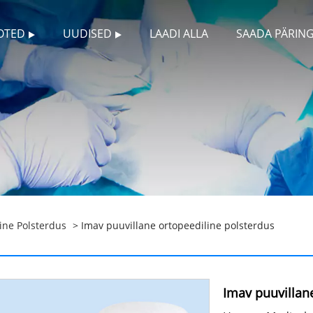
OTED
UUDISED
LAADI ALLA
SAADA PÄRIN
ine Polsterdus
> Imav puuvillane ortopeediline polsterdus
Imav puuvillan