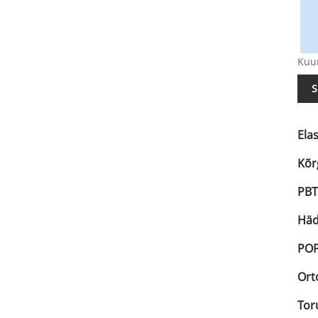
Kuum
S
Ela
Kõr
PBT
Häd
POP
Ort
Tor