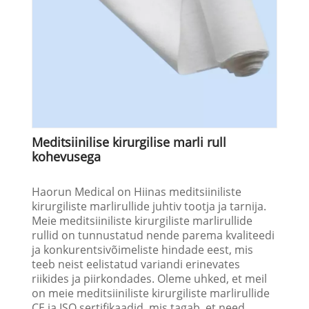
Meditsiinilise kirurgilise marli rull
kohevusega
Haorun Medical on Hiinas meditsiiniliste
kirurgiliste marlirullide juhtiv tootja ja tarnija.
Meie meditsiiniliste kirurgiliste marlirullide
rullid on tunnustatud nende parema kvaliteedi
ja konkurentsivõimeliste hindade eest, mis
teeb neist eelistatud variandi erinevates
riikides ja piirkondades. Oleme uhked, et meil
on meie meditsiiniliste kirurgiliste marlirullide
CE ja ISO sertifikaadid, mis tagab, et need