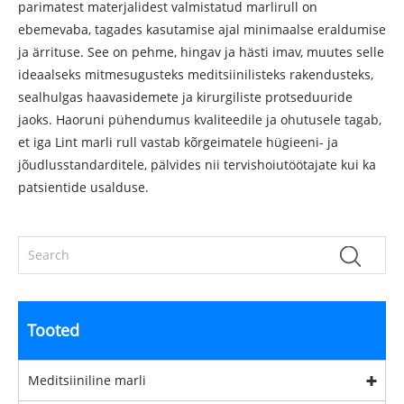
parimatest materjalidest valmistatud marlirull on
ebemevaba, tagades kasutamise ajal minimaalse eraldumise
ja ärrituse. See on pehme, hingav ja hästi imav, muutes selle
ideaalseks mitmesugusteks meditsiinilisteks rakendusteks,
sealhulgas haavasidemete ja kirurgiliste protseduuride
jaoks. Haoruni pühendumus kvaliteedile ja ohutusele tagab,
et iga Lint marli rull vastab kõrgeimatele hügieeni- ja
jõudlusstandarditele, pälvides nii tervishoiutöötajate kui ka
patsientide usalduse.
Tooted
Meditsiiniline marli