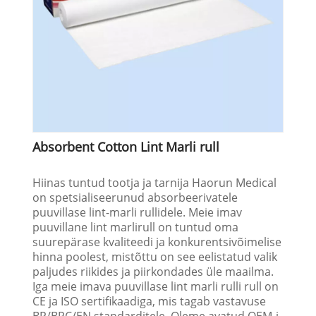
Absorbent Cotton Lint Marli rull
Hiinas tuntud tootja ja tarnija Haorun Medical
on spetsialiseerunud absorbeerivatele
puuvillase lint-marli rullidele. Meie imav
puuvillane lint marlirull on tuntud oma
suurepärase kvaliteedi ja konkurentsivõimelise
hinna poolest, mistõttu on see eelistatud valik
paljudes riikides ja piirkondades üle maailma.
Iga meie imava puuvillase lint marli rulli rull on
CE ja ISO sertifikaadiga, mis tagab vastavuse
BP/BPC/EN standarditele. Oleme avatud OEM-i