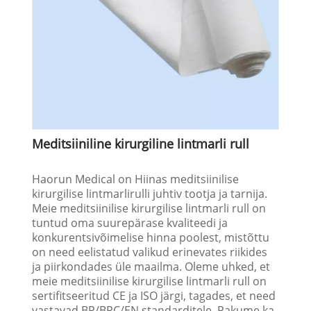
Meditsiiniline kirurgiline lintmarli rull
Haorun Medical on Hiinas meditsiinilise
kirurgilise lintmarlirulli juhtiv tootja ja tarnija.
Meie meditsiinilise kirurgilise lintmarli rull on
tuntud oma suurepärase kvaliteedi ja
konkurentsivõimelise hinna poolest, mistõttu
on need eelistatud valikud erinevates riikides
ja piirkondades üle maailma. Oleme uhked, et
meie meditsiinilise kirurgilise lintmarli rull on
sertifitseeritud CE ja ISO järgi, tagades, et need
vastavad BP/BPC/EN standarditele. Pakume ka