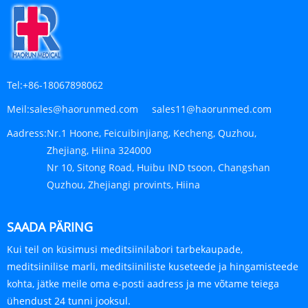
Tel:
+86-18067898062
Meil:
sales@haorunmed.com sales11@haorunmed.com
Aadress:
Nr.1 Hoone, Feicuibinjiang, Kecheng, Quzhou,
Zhejiang, Hiina 324000
Nr 10, Sitong Road, Huibu IND tsoon, Changshan
Quzhou, Zhejiangi provints, Hiina
SAADA PÄRING
Kui teil on küsimusi meditsiinilabori tarbekaupade,
meditsiinilise marli, meditsiiniliste kuseteede ja hingamisteede
kohta, jätke meile oma e-posti aadress ja me võtame teiega
ühendust 24 tunni jooksul.