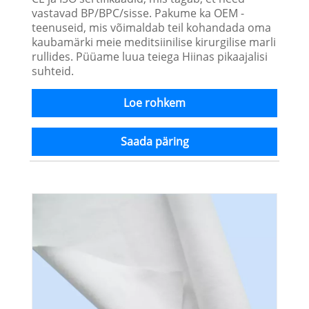
vastavad BP/BPC/sisse. Pakume ka OEM -
teenuseid, mis võimaldab teil kohandada oma
kaubamärki meie meditsiinilise kirurgilise marli
rullides. Püüame luua teiega Hiinas pikaajalisi
suhteid.
Loe rohkem
Saada päring