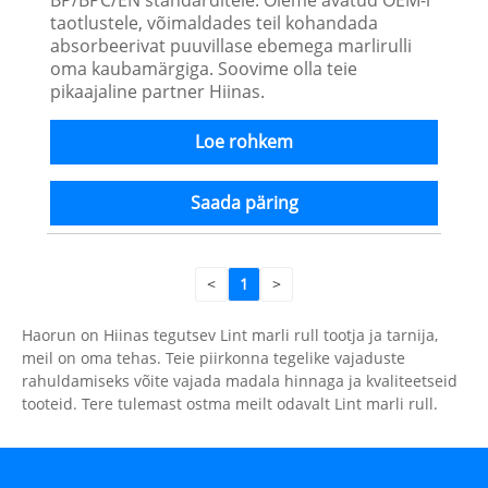
taotlustele, võimaldades teil kohandada
absorbeerivat puuvillase ebemega marlirulli
oma kaubamärgiga. Soovime olla teie
pikaajaline partner Hiinas.
Loe rohkem
Saada päring
<
1
>
Haorun on Hiinas tegutsev Lint marli rull tootja ja tarnija,
meil on oma tehas. Teie piirkonna tegelike vajaduste
rahuldamiseks võite vajada madala hinnaga ja kvaliteetseid
tooteid. Tere tulemast ostma meilt odavalt Lint marli rull.