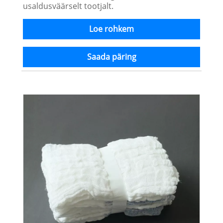
usaldusväärselt tootjalt.
Loe rohkem
Saada päring