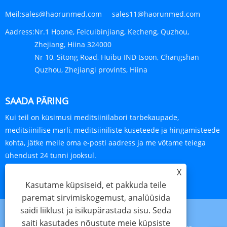
Meil:
sales@haorunmed.com sales11@haorunmed.com
Aadress:
Nr.1 Hoone, Feicuibinjiang, Kecheng, Quzhou,
Zhejiang, Hiina 324000
Nr 10, Sitong Road, Huibu IND tsoon, Changshan
Quzhou, Zhejiangi provints, Hiina
SAADA PÄRING
Kui teil on küsimusi meditsiinilabori tarbekaupade,
meditsiinilise marli, meditsiiniliste kuseteede ja hingamisteede
kohta, jätke meile oma e-posti aadress ja me võtame teiega
ühendust 24 tunni jooksul.
X
PÄRING KOHE
Kasutame küpsiseid, et pakkuda teile
paremat sirvimiskogemust, analüüsida
saidi liiklust ja isikupärastada sisu. Seda
saiti kasutades nõustute meie küpsiste
Links
Sitemap
RSS
XML
Privaatsuspoliitika