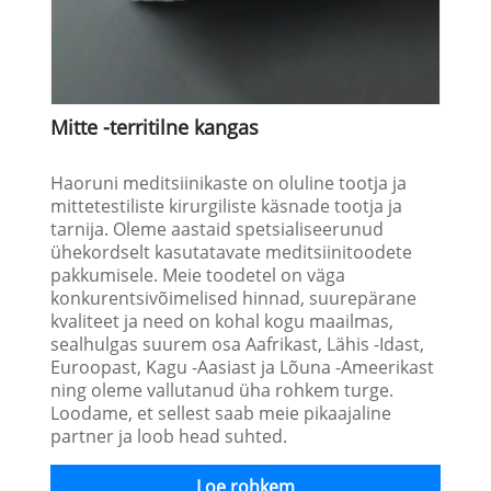
Mitte -territilne kangas
Haoruni meditsiinikaste on oluline tootja ja
mittetestiliste kirurgiliste käsnade tootja ja
tarnija. Oleme aastaid spetsialiseerunud
ühekordselt kasutatavate meditsiinitoodete
pakkumisele. Meie toodetel on väga
konkurentsivõimelised hinnad, suurepärane
kvaliteet ja need on kohal kogu maailmas,
sealhulgas suurem osa Aafrikast, Lähis -Idast,
Euroopast, Kagu -Aasiast ja Lõuna -Ameerikast
ning oleme vallutanud üha rohkem turge.
Loodame, et sellest saab meie pikaajaline
partner ja loob head suhted.
Loe rohkem