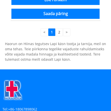
Saada päring
<
1
2
>
Haorun on Hiinas tegutsev Lapi käsn tootja ja tarnija, meil on
oma tehas. Teie piirkonna tegelike vajaduste rahuldamiseks
võite vajada madala hinnaga ja kvaliteetseid tooteid. Tere
tulemast ostma meilt odavalt Lapi käsn.
Tel:
+86-18067898062