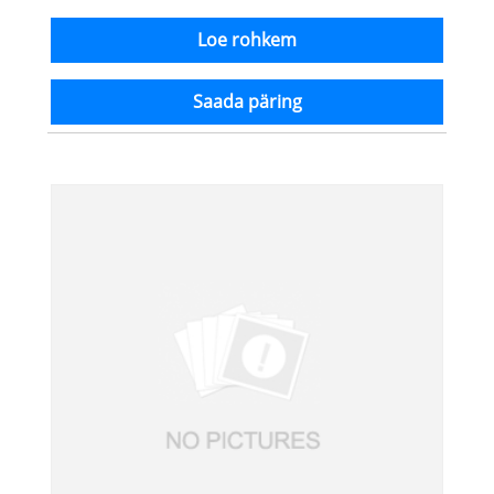
Loe rohkem
Saada päring