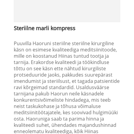
Steriilne marli kompress
Puuvilla Haoruni steriilne steriilne kirurgiline
käsn on esimese kvaliteediga meditsiinitoode,
mille on koostanud Hiinas tuntud tootja ja
tarnija. Erakordse kvaliteedi ja töökindluse
tõttu on see käsn ette nähtud kirurgiliste
protseduuride jaoks, pakkudes suurepärast
imendumist ja steriilsust, et tagada patsientide
ravi kõrgeimad standardid. Usaldusväärse
tarnijana pakub Haorun neile käsnadele
konkurentsivõimeliste hindadega, mis teeb
neist taskukohase ja tõhusa võimaluse
meditsiinitöötajatele, kes soovivad hulgimüüki
osta. Haoruniga saab ta parima hinna ja
kvaliteedi suhet, ühendades majandushinnad
enneolematu kvaliteediga, kõik Hiinas