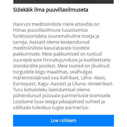
Sülekäik ilma puuvillasilmuseta
Haoruni meditsiiniliste riiete ettevõte on
Hiinas puuvillasilmuse tuvastamise
funktsioonideta suuremahuline tootja ja
tarnija. Aastaid oleme keskendunud
meditsiiniliste kasutatavate toodete
pakkumisele. Meie pakkumised on tuntud
suurepäraste hinnakujunduse ja kvaliteetsete
standardite poolest. Meie tooted on jõudnud
turgudele kogu maailmas, sealhulgas
märkimisväärsed osa Aafrikast, Lähis -Idast,
Euroopast, Kagu -Aasiast ja Lõuna -Ameerikast.
Turu kohaloleku laiendamisel oleme
pühendunud püsivate partnerluste loomisele.
Loodame luua teiega pikaajalised suhted ja
säilitada tulevikus tugev partnerlus.
Loe rohkem