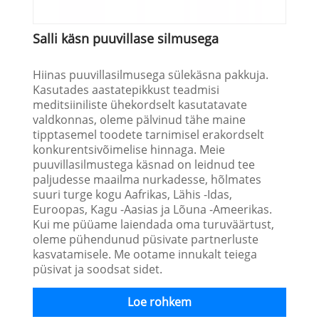
Salli käsn puuvillase silmusega
Hiinas puuvillasilmusega sülekäsna pakkuja.
Kasutades aastatepikkust teadmisi
meditsiiniliste ühekordselt kasutatavate
valdkonnas, oleme pälvinud tähe maine
tipptasemel toodete tarnimisel erakordselt
konkurentsivõimelise hinnaga. Meie
puuvillasilmustega käsnad on leidnud tee
paljudesse maailma nurkadesse, hõlmates
suuri turge kogu Aafrikas, Lähis -Idas,
Euroopas, Kagu -Aasias ja Lõuna -Ameerikas.
Kui me püüame laiendada oma turuväärtust,
oleme pühendunud püsivate partnerluste
kasvatamisele. Me ootame innukalt teiega
püsivat ja soodsat sidet.
Loe rohkem