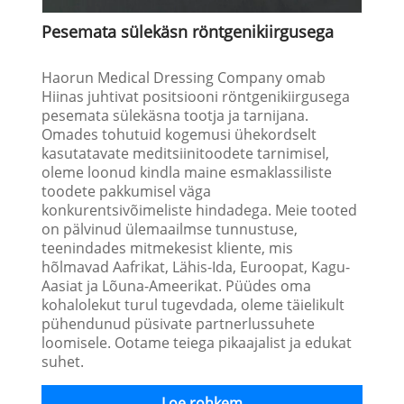
Pesemata sülekäsn röntgenikiirgusega
Haorun Medical Dressing Company omab
Hiinas juhtivat positsiooni röntgenikiirgusega
pesemata sülekäsna tootja ja tarnijana.
Omades tohutuid kogemusi ühekordselt
kasutatavate meditsiinitoodete tarnimisel,
oleme loonud kindla maine esmaklassiliste
toodete pakkumisel väga
konkurentsivõimeliste hindadega. Meie tooted
on pälvinud ülemaailmse tunnustuse,
teenindades mitmekesist kliente, mis
hõlmavad Aafrikat, Lähis-Ida, Euroopat, Kagu-
Aasiat ja Lõuna-Ameerikat. Püüdes oma
kohalolekut turul tugevdada, oleme täielikult
pühendunud püsivate partnerlussuhete
loomisele. Ootame teiega pikaajalist ja edukat
suhet.
Loe rohkem