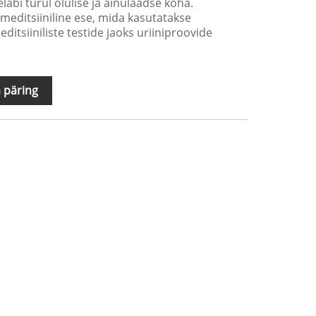
läbi turul olulise ja ainulaadse koha.
 meditsiiniline ese, mida kasutatakse
tsiiniliste testide jaoks uriiniproovide
 päring