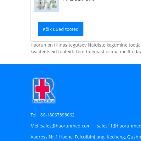
Kõik uued tooted
Haorun on Hiinas tegutsev Näidiste kogumine tootja 
kvaliteetseid tooteid. Tere tulemast ostma meilt oda
Tel:
+86-18067898062
Meil:
sales@haorunmed.com sales11@haorunmed
Aadress:
Nr.1 Hoone, Feicuibinjiang, Kecheng, Quzho