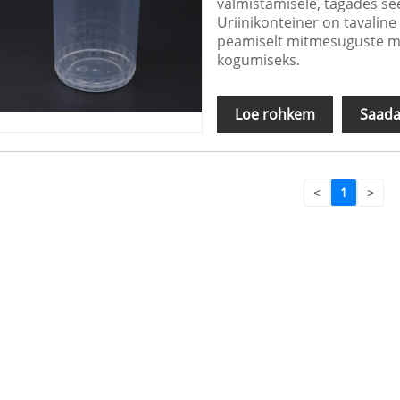
valmistamisele, tagades see
Uriinikonteiner on tavaline
peamiselt mitmesuguste medi
kogumiseks.
Loe rohkem
Saada
<
1
>