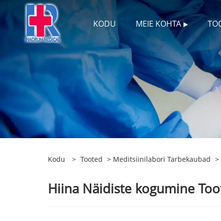
KODU
MEIE KOHTA
TO
Kodu
>
Tooted
>
Meditsiinilabori Tarbekaubad
> 
Hiina Näidiste kogumine Tootj