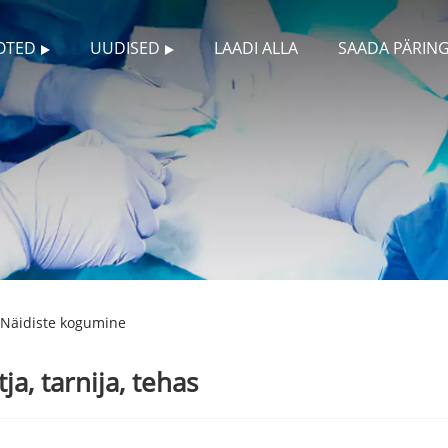
OTED
UUDISED
LAADI ALLA
SAADA PÄRIN
Näidiste kogumine
a, tarnija, tehas