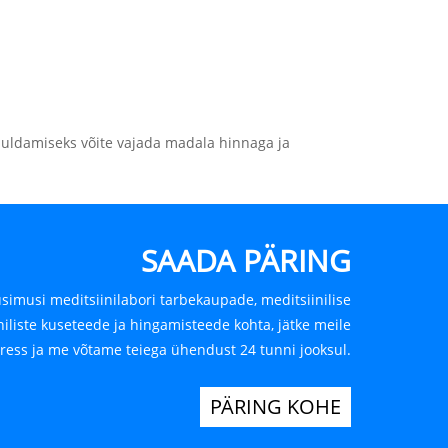
ahuldamiseks võite vajada madala hinnaga ja
SAADA PÄRING
küsimusi meditsiinilabori tarbekaupade, meditsiinilise
niliste kuseteede ja hingamisteede kohta, jätke meile
ress ja me võtame teiega ühendust 24 tunni jooksul.
PÄRING KOHE