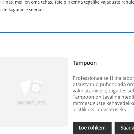
 Hiinas, meil on oma tehas. Teie piirkonna tegelike vajaduste rahul
iste kogumise seeriat.
Tampoon
Professionaalse Hiina lab
otsustanud pühendada oma
valmistamisele, tagades sel
Tampoon on tavaline medits
mitmesuguste kehavedelike,
arstlikuks läbivaatuseks.
Loe rohkem
Saada