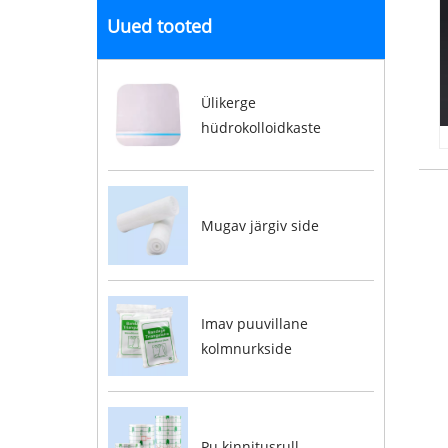
Uued tooted
Ülikerge
hüdrokolloidkaste
Mugav järgiv side
Imav puuvillane
kolmnurkside
Pu kinnitusrull