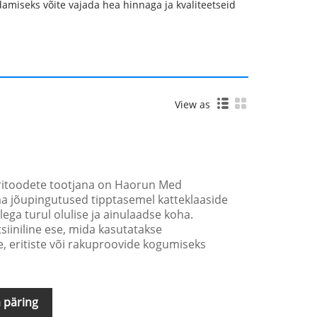
damiseks võite vajada hea hinnaga ja kvaliteetseid
View as
oritoodete tootjana on Haorun Med
 jõupingutused tipptasemel katteklaaside
lega turul olulise ja ainulaadse koha.
iiniline ese, mida kasutatakse
 eritiste või rakuproovide kogumiseks
 päring