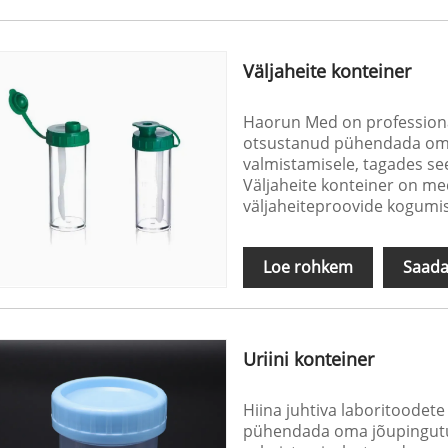
Väljaheite konteiner
Haorun Med on professionaa
otsustanud pühendada oma 
valmistamisele, tagades see
Väljaheite konteiner on med
väljaheiteproovide kogumis
Loe rohkem
Saada
Uriini konteiner
Hiina juhtiva laboritoode
pühendada oma jõupingutu