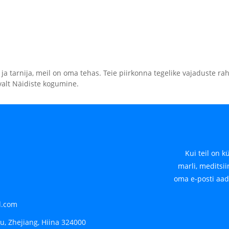
ja tarnija, meil on oma tehas. Teie piirkonna tegelike vajaduste r
valt Näidiste kogumine.
Kui teil on 
marli, meditsii
oma e-posti aad
.com
u, Zhejiang, Hiina 324000