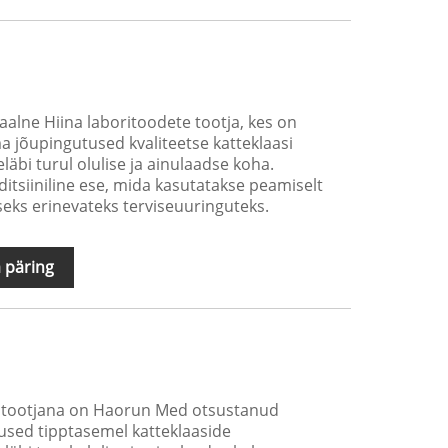
lne Hiina laboritoodete tootja, kes on
jõupingutused kvaliteetse katteklaasi
läbi turul olulise ja ainulaadse koha.
itsiiniline ese, mida kasutatakse peamiselt
eks erinevateks terviseuuringuteks.
 päring
te tootjana on Haorun Med otsustanud
sed tipptasemel katteklaaside