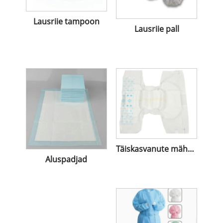
Lausriie tampoon
Lausriie pall
Täiskasvanute mähkmed
Aluspadjad