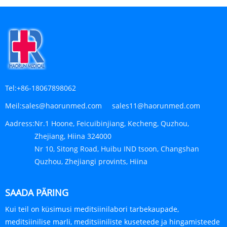
Tel:
+86-18067898062
Meil:
sales@haorunmed.com sales11@haorunmed.com
Aadress:
Nr.1 Hoone, Feicuibinjiang, Kecheng, Quzhou,
Zhejiang, Hiina 324000
Nr 10, Sitong Road, Huibu IND tsoon, Changshan
Quzhou, Zhejiangi provints, Hiina
SAADA PÄRING
Kui teil on küsimusi meditsiinilabori tarbekaupade,
meditsiinilise marli, meditsiiniliste kuseteede ja hingamisteede