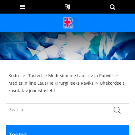
Kodu
>
Tooted
>
Meditsiiniline Lausriie Ja Puuvill
>
Meditsiiniline Lausriie Kirurgiliseks Raviks
> Ühekordselt
kasutatav joonistusleht
Tooted