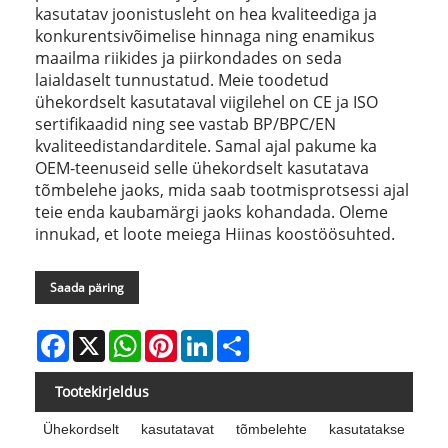
kasutatav joonistusleht on hea kvaliteediga ja
konkurentsivõimelise hinnaga ning enamikus
maailma riikides ja piirkondades on seda
laialdaselt tunnustatud. Meie toodetud
ühekordselt kasutataval viigilehel on CE ja ISO
sertifikaadid ning see vastab BP/BPC/EN
kvaliteedistandarditele. Samal ajal pakume ka
OEM-teenuseid selle ühekordselt kasutatava
tõmbelehe jaoks, mida saab tootmisprotsessi ajal
teie enda kaubamärgi jaoks kohandada. Oleme
innukad, et loote meiega Hiinas koostöösuhted.
Saada päring
Facebook
X
WhatsApp
Pinterest
LinkedIn
Share
Tootekirjeldus
Ühekordselt kasutatavat tõmbelehte kasutatakse