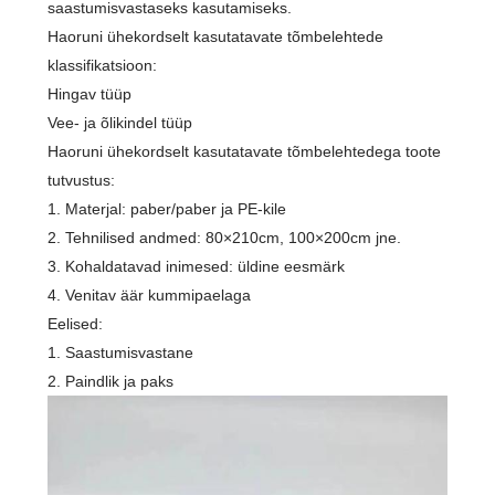
saastumisvastaseks kasutamiseks.
Haoruni ühekordselt kasutatavate tõmbelehtede
klassifikatsioon:
Hingav tüüp
Vee- ja õlikindel tüüp
Haoruni ühekordselt kasutatavate tõmbelehtedega toote
tutvustus:
1. Materjal: paber/paber ja PE-kile
2. Tehnilised andmed: 80×210cm, 100×200cm jne.
3. Kohaldatavad inimesed: üldine eesmärk
4. Venitav äär kummipaelaga
Eelised:
1. Saastumisvastane
2. Paindlik ja paks