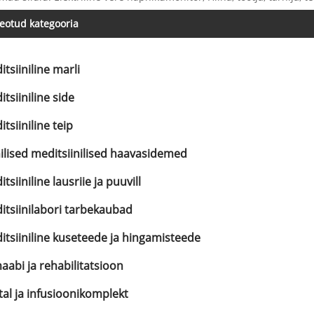
eotud kategooria
tsiiniline marli
tsiiniline side
tsiiniline teip
ilised meditsiinilised haavasidemed
tsiiniline lausriie ja puuvill
itsiinilabori tarbekaubad
itsiiniline kuseteede ja hingamisteede
aabi ja rehabilitatsioon
tal ja infusioonikomplekt