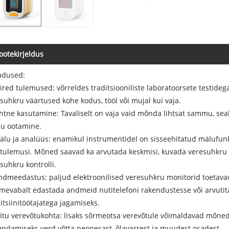
ootekirjeldus
dused:
iired tulemused: võrreldes traditsiooniliste laboratoorsete testid
suhkru väärtused kohe kodus, tööl või mujal kui vaja.
ihtne kasutamine: Tavaliselt on vaja vaid mõnda lihtsat sammu, sea
du ootamine.
älu ja analüüs: enamikul instrumentidel on sisseehitatud mälufun
itulemusi. Mõned saavad ka arvutada keskmisi, kuvada veresuhkru kõi
suhkru kontrolli.
ndmeedastus: paljud elektroonilised veresuhkru monitorid toetav
mevabalt edastada andmeid nutitelefoni rakendustesse või arvutita
tsiinitöötajatega jagamiseks.
itu verevõtukohta: lisaks sõrmeotsa verevõtule võimaldavad mõne
ndamiseks verd võtta peopesast, õlavarrest ja muudest osadest.