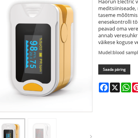
Haorun Electric 
meditsiiniseade,
taseme mõõtmisek
enesekontrolli töö
peavad oma veres
annab veresuhkr
väikese koguse ve
Mudel:blood sampl
Saada päring
Facebook
X
Wh