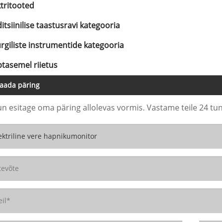
ktritooted
itsiinilise taastusravi kategooria
urgiliste instrumentide kategooria
ptasemel riietus
aada päring
un esitage oma päring allolevas vormis. Vastame teile 24 tun