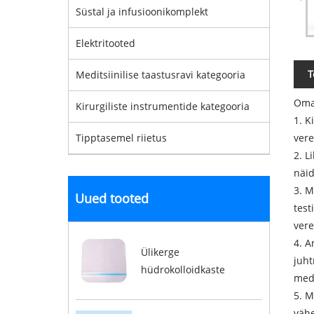
Süstal ja infusioonikomplekt
Elektritooted
T
Meditsiinilise taastusravi kategooria
Oma
Kirurgiliste instrumentide kategooria
1. K
vere
Tipptasemel riietus
2. L
näi
3. M
Uued tooted
test
vere
4. A
Ülikerge
juht
hüdrokolloidkaste
medi
5. M
vähe