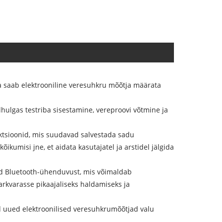
ega saab elektrooniline veresuhkru mõõtja määrata
lhulgas testriba sisestamine, vereproovi võtmine ja
ktsioonid, mis suudavad salvestada sadu
kumisi jne, et aidata kasutajatel ja arstidel jälgida
ad Bluetooth-ühenduvust, mis võimaldab
rkvarasse pikaajaliseks haldamiseks ja
d uued elektroonilised veresuhkrumõõtjad valu