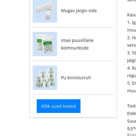
Mugav järgiv side
Kasu
1. I
insu
2. H
Imav puuvillane
vere
kolmnurkside
3. S
jälg
4. R
regu
Pu kinnitusrull
5. E
muud
Toot
Kõik uued tooted
Elek
Suu
9,5
Kuum