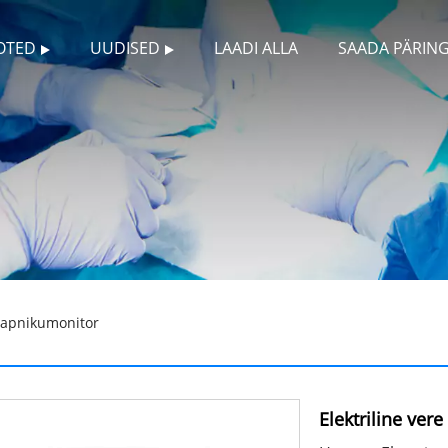
OTED
UUDISED
LAADI ALLA
SAADA PÄRIN
 hapnikumonitor
Elektriline ver