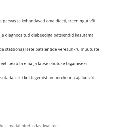
a päevas ja kohandavad oma dieeti, treeningut või
äsja diagnoositud diabeediga patsiendid kasutama
eda statsionaarsete patsientide veresuhkru muutuste
beet, peab ta ema ja lapse ohutuse tagamiseks
sutada, eriti kui tegemist on perekonna ajaloo või
ehas, madal hind, odav, kvaliteet