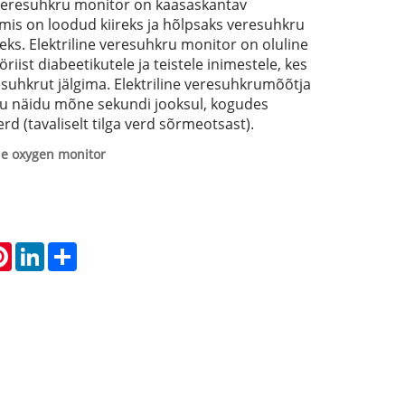
veresuhkru monitor on kaasaskantav
 mis on loodud kiireks ja hõlpsaks veresuhkru
s. Elektriline veresuhkru monitor on oluline
riist diabeetikutele ja teistele inimestele, kes
uhkrut jälgima. Elektriline veresuhkrumõõtja
u näidu mõne sekundi jooksul, kogudes
rd (tavaliselt tilga verd sõrmeotsast).
e oxygen monitor
atsApp
Pinterest
LinkedIn
Share