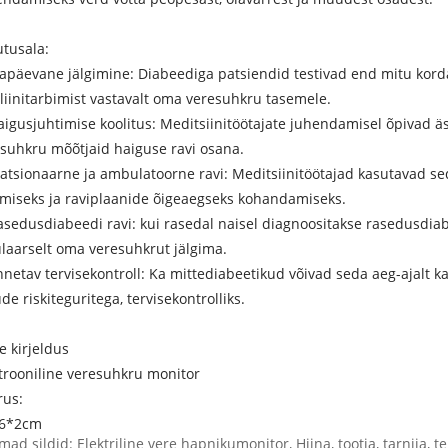
tusala:
gapäevane jälgimine: Diabeediga patsiendid testivad end mitu kord
liinitarbimist vastavalt oma veresuhkru tasemele.
aigusjuhtimise koolitus: Meditsiinitöötajate juhendamisel õpivad 
suhkru mõõtjaid haiguse ravi osana.
tatsionaarne ja ambulatoorne ravi: Meditsiinitöötajad kasutavad s
imiseks ja raviplaanide õigeaegseks kohandamiseks.
asedusdiabeedi ravi: kui rasedal naisel diagnoositakse rasedusdia
laarselt oma veresuhkrut jälgima.
nnetav tervisekontroll: Ka mittediabeetikud võivad seda aeg-ajalt ka
e riskiteguritega, tervisekontrolliks.
e kirjeldus
trooniline veresuhkru monitor
rus:
*6*2cm
ad sildid: Elektriline vere hapnikumonitor, Hiina, tootja, tarnija, t