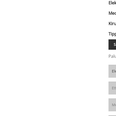
Ele
Med
Kir
Tip
S
Pal