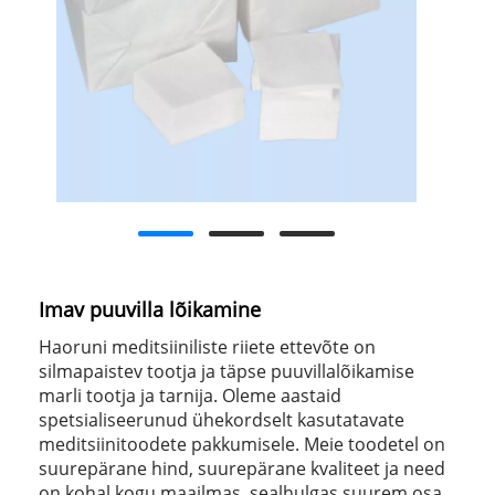
Imav puuvilla lõikamine
Haoruni meditsiiniliste riiete ettevõte on
silmapaistev tootja ja täpse puuvillalõikamise
marli tootja ja tarnija. Oleme aastaid
spetsialiseerunud ühekordselt kasutatavate
meditsiinitoodete pakkumisele. Meie toodetel on
suurepärane hind, suurepärane kvaliteet ja need
on kohal kogu maailmas, sealhulgas suurem osa