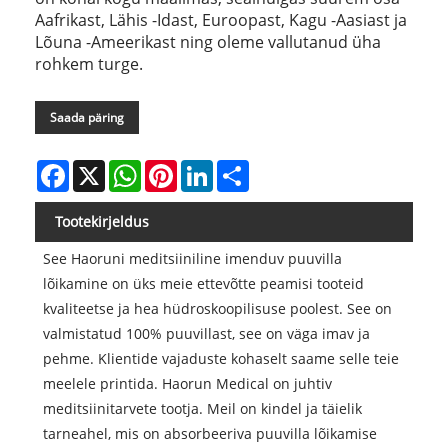
Aafrikast, Lähis -Idast, Euroopast, Kagu -Aasiast ja
Lõuna -Ameerikast ning oleme vallutanud üha
rohkem turge.
Saada päring
Facebook
X
WhatsApp
Pinterest
LinkedIn
Share
Tootekirjeldus
See Haoruni meditsiiniline imenduv puuvilla
lõikamine on üks meie ettevõtte peamisi tooteid
kvaliteetse ja hea hüdroskoopilisuse poolest. See on
valmistatud 100% puuvillast, see on väga imav ja
pehme. Klientide vajaduste kohaselt saame selle teie
meelele printida. Haorun Medical on juhtiv
meditsiinitarvete tootja. Meil on kindel ja täielik
tarneahel, mis on absorbeeriva puuvilla lõikamise