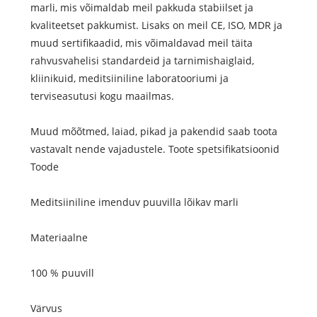
marli, mis võimaldab meil pakkuda stabiilset ja
kvaliteetset pakkumist. Lisaks on meil CE, ISO, MDR ja
muud sertifikaadid, mis võimaldavad meil täita
rahvusvahelisi standardeid ja tarnimishaiglaid,
kliinikuid, meditsiiniline laboratooriumi ja
terviseasutusi kogu maailmas.
Muud mõõtmed, laiad, pikad ja pakendid saab toota
vastavalt nende vajadustele. Toote spetsifikatsioonid
Toode
Meditsiiniline imenduv puuvilla lõikav marli
Materiaalne
100 % puuvill
Värvus