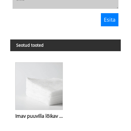
Seotud tooted
Imav puuvilla lõikav marli