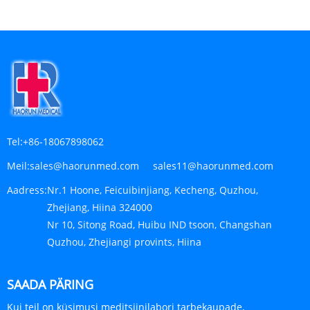
Tel:
+86-18067898062
Meil:
sales@haorunmed.com sales11@haorunmed.com
Aadress:
Nr.1 Hoone, Feicuibinjiang, Kecheng, Quzhou,
Zhejiang, Hiina 324000
Nr 10, Sitong Road, Huibu IND tsoon, Changshan
Quzhou, Zhejiangi provints, Hiina
SAADA PÄRING
Kui teil on küsimusi meditsiinilabori tarbekaupade,