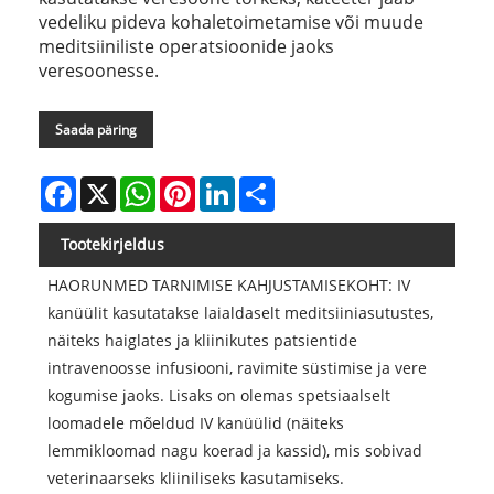
vedeliku pideva kohaletoimetamise või muude
meditsiiniliste operatsioonide jaoks
veresoonesse.
Saada päring
Facebook
X
WhatsApp
Pinterest
LinkedIn
Share
Tootekirjeldus
HAORUNMED TARNIMISE KAHJUSTAMISEKOHT: IV
kanüülit kasutatakse laialdaselt meditsiiniasutustes,
näiteks haiglates ja kliinikutes patsientide
intravenoosse infusiooni, ravimite süstimise ja vere
kogumise jaoks. Lisaks on olemas spetsiaalselt
loomadele mõeldud IV kanüülid (näiteks
lemmikloomad nagu koerad ja kassid), mis sobivad
veterinaarseks kliiniliseks kasutamiseks.