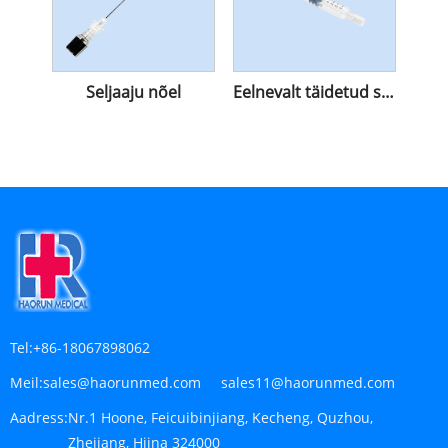
Seljaaju nõel
Eelnevalt täidetud süstal
Tel:
+86-18067898062
Meil:
sales@haorunmed.com sales11@haorunmed.com
Aadress:
Nr.1 Hoone, Feicuibinjiang, Kecheng, Quzhou,
Zhejiang, Hiina 324000