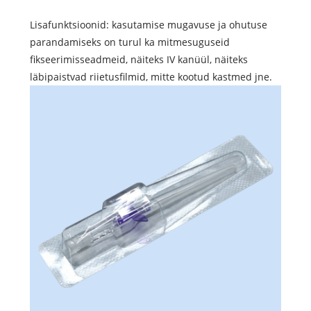
Lisafunktsioonid: kasutamise mugavuse ja ohutuse
parandamiseks on turul ka mitmesuguseid
fikseerimisseadmeid, näiteks IV kanüül, näiteks
läbipaistvad riietusfilmid, mitte kootud kastmed jne.