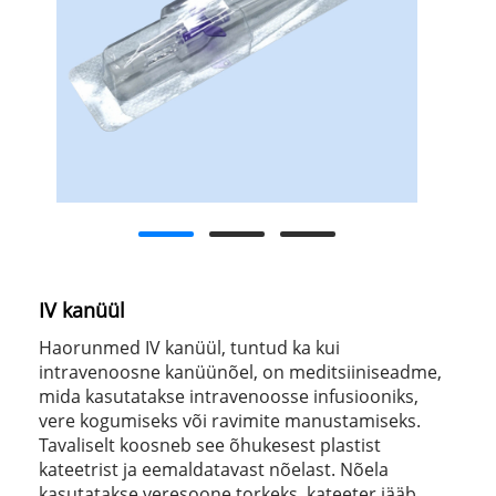
IV kanüül
Haorunmed IV kanüül, tuntud ka kui
intravenoosne kanüünõel, on meditsiiniseadme,
mida kasutatakse intravenoosse infusiooniks,
vere kogumiseks või ravimite manustamiseks.
Tavaliselt koosneb see õhukesest plastist
kateetrist ja eemaldatavast nõelast. Nõela
kasutatakse veresoone torkeks, kateeter jääb