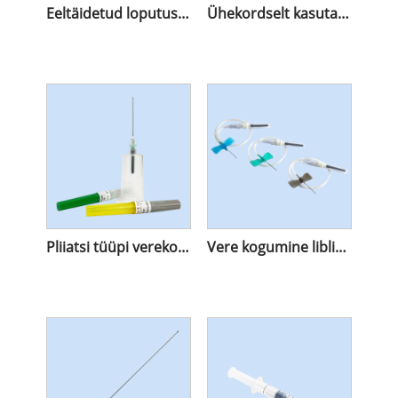
Eeltäidetud loputussüstal
Ühekordselt kasutatav insuliini süstal
Pliiatsi tüüpi verekogumisnõel
Vere kogumine liblika nõel