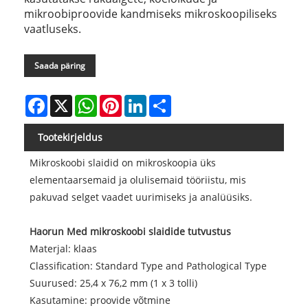
mikroobiproovide kandmiseks mikroskoopiliseks
vaatluseks.
Saada päring
Facebook
X
WhatsApp
Pinterest
LinkedIn
Share
Tootekirjeldus
Mikroskoobi slaidid on mikroskoopia üks
elementaarsemaid ja olulisemaid tööriistu, mis
pakuvad selget vaadet uurimiseks ja analüüsiks.
Haorun Med mikroskoobi slaidide tutvustus
Materjal: klaas
Classification: Standard Type and Pathological Type
Suurused: 25,4 x 76,2 mm (1 x 3 tolli)
Kasutamine: proovide võtmine