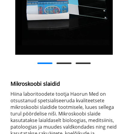
Mikroskoobi slaidid
Hiina laboritoodete tootja Haorun Med on
otsustanud spetsialiseeruda kvaliteetsete
mikroskoobi slaidide tootmisele, luues sellega
turul pöördelise niši. Mikroskoobi slaide
kasutatakse laialdaselt bioloogias, meditsiinis,
patoloogias ja muudes valdkondades ning neid
kasutatakse rakuäigete, koelõikude ja