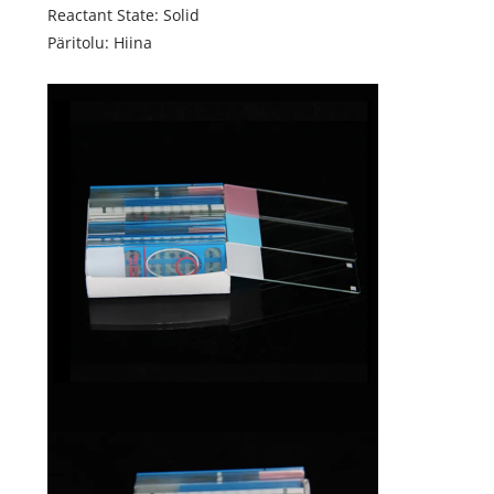
Reactant State: Solid
Päritolu: Hiina