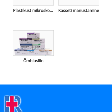
Plastikust mikroskoobi slaidialus
Kasseti manustamine
Õmblusliin