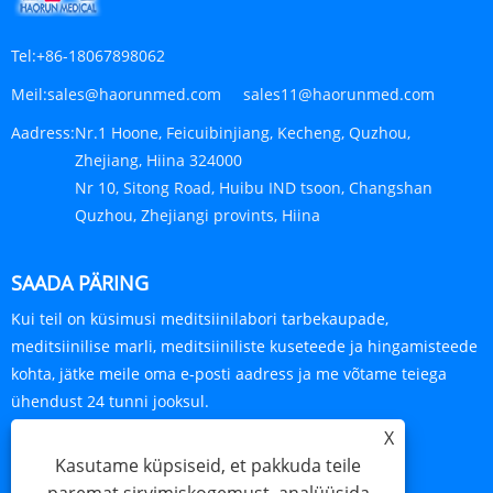
Tel:
+86-18067898062
Meil:
sales@haorunmed.com sales11@haorunmed.com
Aadress:
Nr.1 Hoone, Feicuibinjiang, Kecheng, Quzhou,
Zhejiang, Hiina 324000
Nr 10, Sitong Road, Huibu IND tsoon, Changshan
Quzhou, Zhejiangi provints, Hiina
SAADA PÄRING
Kui teil on küsimusi meditsiinilabori tarbekaupade,
meditsiinilise marli, meditsiiniliste kuseteede ja hingamisteede
kohta, jätke meile oma e-posti aadress ja me võtame teiega
ühendust 24 tunni jooksul.
X
PÄRING KOHE
Kasutame küpsiseid, et pakkuda teile