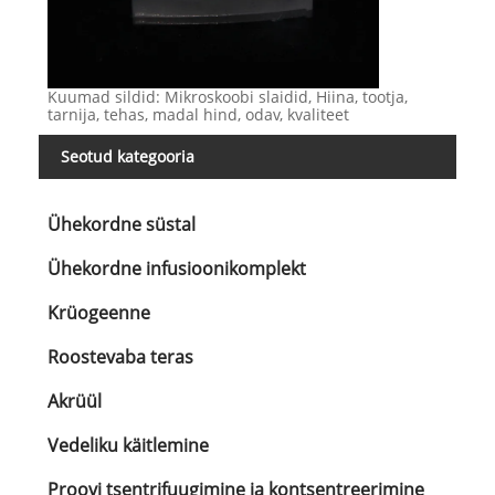
Kuumad sildid: Mikroskoobi slaidid, Hiina, tootja,
tarnija, tehas, madal hind, odav, kvaliteet
Seotud kategooria
Ühekordne süstal
Ühekordne infusioonikomplekt
Krüogeenne
Roostevaba teras
Akrüül
Vedeliku käitlemine
Proovi tsentrifuugimine ja kontsentreerimine