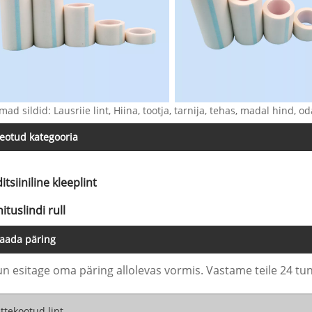
ad sildid: Lausriie lint, Hiina, tootja, tarnija, tehas, madal hind, oda
eotud kategooria
tsiiniline kleeplint
ituslindi rull
aada päring
un esitage oma päring allolevas vormis. Vastame teile 24 tun