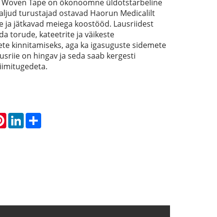
Woven Tape on ökonoomne üldotstarbeline
 Paljud turustajad ostavad Haorun Medicalilt
e ja jätkavad meiega koostööd. Lausriidest
da torude, kateetrite ja väikeste
te kinnitamiseks, aga ka igasuguste sidemete
usriie on hingav ja seda saab kergesti
iimitugedeta.
atsApp
Pinterest
LinkedIn
Share