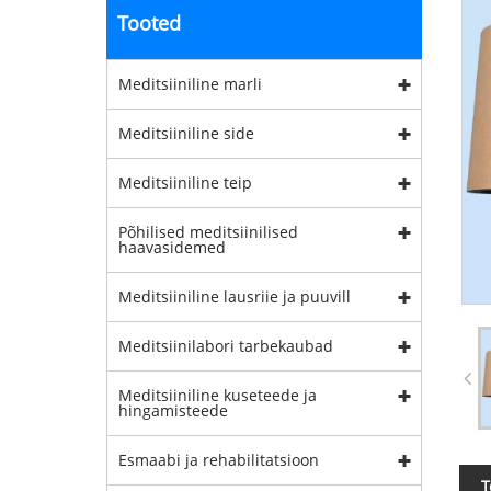
Tooted
Meditsiiniline marli
Meditsiiniline side
Meditsiiniline teip
Põhilised meditsiinilised
haavasidemed
Meditsiiniline lausriie ja puuvill
Meditsiinilabori tarbekaubad
Meditsiiniline kuseteede ja
hingamisteede
Esmaabi ja rehabilitatsioon
T