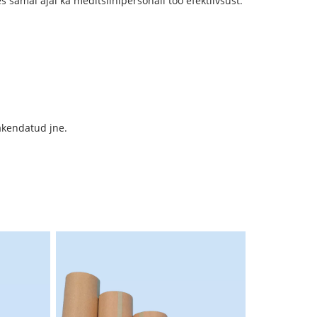
samal ajal ka meditsiinipersonali töö efektiivsust.
pakendatud jne.