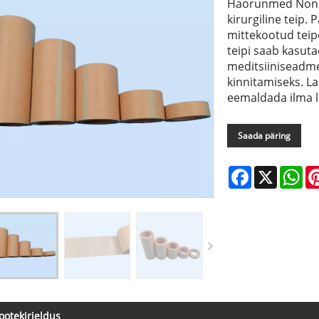
Haorunmed Non 
kirurgiline teip.
mittekootud teip
teipi saab kasuta
meditsiiniseadme
kinnitamiseks. La
eemaldada ilma l
Saada päring
Facebook
X
Wh
ootekirjeldus