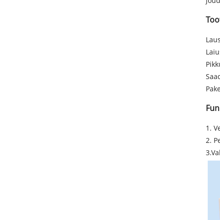
jõud
Too
Laus
Laiu
Pikk
Saad
Pake
Fun
1. V
2. 
3.Va