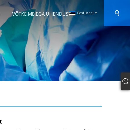
Eesti Keel
G
VÕTKE MEIEGA ÜHENDUST
t