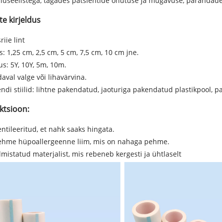
luseelistega, tagades patsientide ohutuse ja mugavuse, parandades 
te kirjeldus
riie lint
s: 1,25 cm, 2,5 cm, 5 cm, 7,5 cm, 10 cm jne.
us: 5Y, 10Y, 5m, 10m.
aval valge või lihavärvina.
ndi stiilid: lihtne pakendatud, jaoturiga pakendatud plastikpool, 
ktsioon:
entileeritud, et nahk saaks hingata.
Pehme hüpoallergeenne liim, mis on nahaga pehme.
lmistatud materjalist, mis rebeneb kergesti ja ühtlaselt