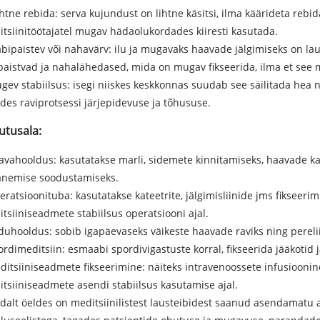
ihtne rebida: serva kujundust on lihtne käsitsi, ilma käärideta rebid
tsiinitöötajatel mugav hädaolukordades kiiresti kasutada.
äbipaistev või nahavärv: ilu ja mugavaks haavade jälgimiseks on lau
paistvad ja nahalähedased, mida on mugav fikseerida, ilma et see mõ
ugev stabiilsus: isegi niiskes keskkonnas suudab see säilitada hea
des raviprotsessi järjepidevuse ja tõhususe.
utusala:
avahooldus: kasutatakse marli, sidemete kinnitamiseks, haavade kai
anemise soodustamiseks.
eratsioonituba: kasutatakse kateetrite, jälgimisliinide jms fikseerim
tsiiniseadmete stabiilsus operatsiooni ajal.
duhooldus: sobib igapäevaseks väikeste haavade raviks ning perelii
ordimeditsiin: esmaabi spordivigastuste korral, fikseerida jääkotid j
ditsiiniseadmete fikseerimine: näiteks intravenoossete infusioonin
tsiiniseadmete asendi stabiilsus kasutamise ajal.
dalt öeldes on meditsiinilistest lausteibidest saanud asendamatu