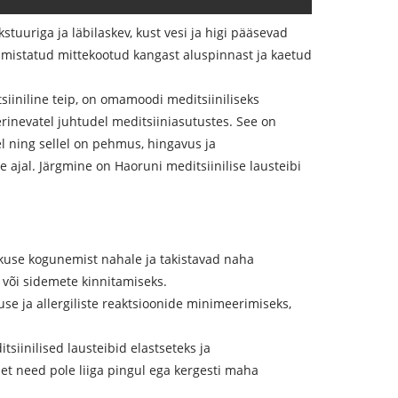
stuuriga ja läbilaskev, kust vesi ja higi pääsevad
valmistatud mittekootud kangast aluspinnast ja kaetud
tsiiniline teip, on omamoodi meditsiiniliseks
rinevatel juhtudel meditsiiniasutustes. See on
el ning sellel on pehmus, hingavus ja
ajal. Järgmine on Haoruni meditsiinilise lausteibi
kuse kogunemist nahale ja takistavad naha
 või sidemete kinnitamiseks.
se ja allergiliste reaktsioonide minimeerimiseks,
siinilised lausteibid elastseteks ja
 et need pole liiga pingul ega kergesti maha