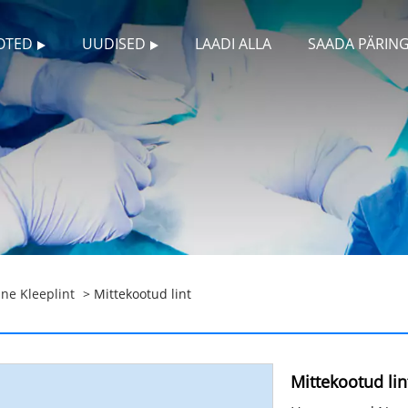
OTED
UUDISED
LAADI ALLA
SAADA PÄRIN
ine Kleeplint
> Mittekootud lint
Mittekootud lin