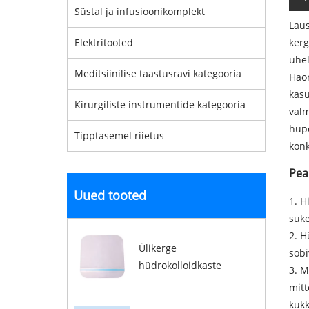
Süstal ja infusioonikomplekt
Laus
Elektritooted
kerg
ühel
Meditsiinilise taastusravi kategooria
Haor
kasu
Kirurgiliste instrumentide kategooria
valm
hüpo
Tipptasemel riietus
konk
Pea
Uued tooted
1. H
suke
2. H
Ülikerge
sobi
hüdrokolloidkaste
3. M
mitt
kuk