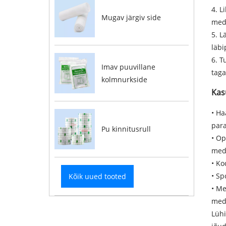
4. L
Mugav järgiv side
medi
5. L
läbi
6. T
Imav puuvillane
taga
kolmnurkside
Kas
• Ha
par
Pu kinnitusrull
• Op
medi
• Ko
• Sp
Kõik uued tooted
• Me
medi
Lühi