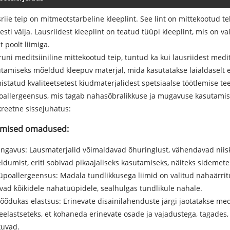
riie teip on mitmeotstarbeline kleeplint. See lint on mittekootud tek
esti välja. Lausriidest kleeplint on teatud tüüpi kleeplint, mis on 
t poolt liimiga.
uni meditsiiniline mittekootud teip, tuntud ka kui lausriidest medi
tamiseks mõeldud kleepuv materjal, mida kasutatakse laialdaselt e
istatud kvaliteetsetest kiudmaterjalidest spetsiaalse töötlemise te
allergeensus, mis tagab nahasõbralikkuse ja mugavuse kasutamise 
reetne sissejuhatus:
mised omadused:
ingavus: Lausmaterjalid võimaldavad õhuringlust, vähendavad niis
ldumist, eriti sobivad pikaajaliseks kasutamiseks, näiteks sidemete
üpoallergeensus: Madala tundlikkusega liimid on valitud nahaärritu
vad kõikidele nahatüüpidele, sealhulgas tundlikule nahale.
õõdukas elastsus: Erinevate disainilahenduste järgi jaotatakse medit
eelastseteks, et kohaneda erinevate osade ja vajadustega, tagades,
kuvad.