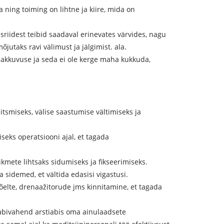
a ning toiming on lihtne ja kiire, mida on
sriidest teibid saadaval erinevates värvides, nagu
jutaks ravi välimust ja jälgimist. ala.
 nakkuvuse ja seda ei ole kerge maha kukkuda,
tsmiseks, välise saastumise vältimiseks ja
iseks operatsiooni ajal, et tagada
kmete lihtsaks sidumiseks ja fikseerimiseks.
a sidemed, et vältida edasisi vigastusi.
õelte, drenaažitorude jms kinnitamine, et tagada
 abivahend arstiabis oma ainulaadsete