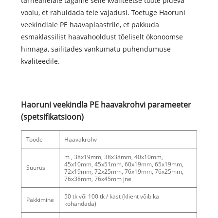
tarneahelale tagame selle kvaliteetse toote pideva
voolu, et rahuldada teie vajadusi. Toetuge Haoruni
veekindlale PE haavaplaastrile, et pakkuda
esmaklassilist haavahooldust tõeliselt ökonoomse
hinnaga, säilitades vankumatu pühendumuse
kvaliteedile.
Haoruni veekindla PE haavakrohvi parameeter
(spetsifikatsioon)
Toode
Haavakrohv
m , 38x19mm, 38x38mm, 40x10mm,
45x10mm, 45x51mm, 60x19mm, 65x19mm,
Suurus
72x19mm, 72x25mm, 76x19mm, 76x25mm,
76x38mm, 76x45mm jne
50 tk või 100 tk / kast (klient võib ka
Pakkimine
kohandada)