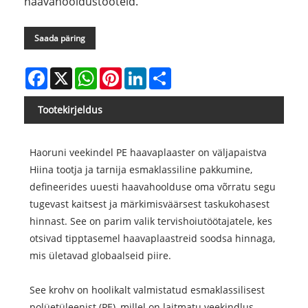
haavahooldustooteid.
Saada päring
Facebook
X
WhatsApp
Pinterest
LinkedIn
Share
Tootekirjeldus
Haoruni veekindel PE haavaplaaster on väljapaistva
Hiina tootja ja tarnija esmaklassiline pakkumine,
defineerides uuesti haavahoolduse oma võrratu segu
tugevast kaitsest ja märkimisväärsest taskukohasest
hinnast. See on parim valik tervishoiutöötajatele, kes
otsivad tipptasemel haavaplaastreid soodsa hinnaga,
mis ületavad globaalseid piire.
See krohv on hoolikalt valmistatud esmaklassilisest
polüetüleenist (PE), millel on laitmatu veekindlus,