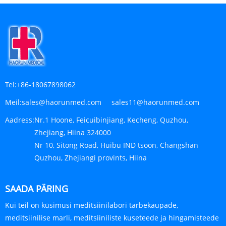
Tel:
+86-18067898062
Meil:
sales@haorunmed.com sales11@haorunmed.com
Aadress:
Nr.1 Hoone, Feicuibinjiang, Kecheng, Quzhou,
Zhejiang, Hiina 324000
Nr 10, Sitong Road, Huibu IND tsoon, Changshan
Quzhou, Zhejiangi provints, Hiina
SAADA PÄRING
Kui teil on küsimusi meditsiinilabori tarbekaupade,
meditsiinilise marli, meditsiiniliste kuseteede ja hingamisteede