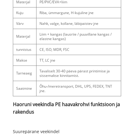
Materjal
PE/PVC/EVA+liim
Kuju
Riba, ümmargune, H-kujuline jne
Värv
Nahk, valge, kollane, läbipaistev jne
Liim + kangas (lausriie / puuvillane kangas /
Materjal
elastne kangas)
tunnistus
CE, ISO, MDR, FSC
Makse
TT, LC jne
Tavaliselt 30-40 päeva pärast printimise ja
Tarneaeg
sissemakse kinnitamist.
Õhu-/meretransport, DHL, UPS, FEDEX, TNT
Saatmine
jne.
Haoruni veekindla PE haavakrohvi funktsioon ja
rakendus
Suurepärane veekindel