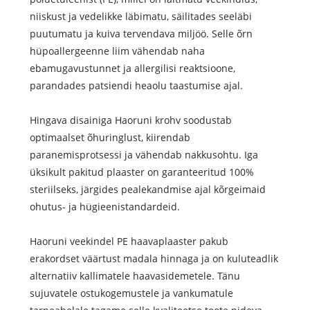
niiskust ja vedelikke läbimatu, säilitades seeläbi
puutumatu ja kuiva tervendava miljöö. Selle õrn
hüpoallergeenne liim vähendab naha
ebamugavustunnet ja allergilisi reaktsioone,
parandades patsiendi heaolu taastumise ajal.
Hingava disainiga Haoruni krohv soodustab
optimaalset õhuringlust, kiirendab
paranemisprotsessi ja vähendab nakkusohtu. Iga
üksikult pakitud plaaster on garanteeritud 100%
steriilseks, järgides pealekandmise ajal kõrgeimaid
ohutus- ja hügieenistandardeid.
Haoruni veekindel PE haavaplaaster pakub
erakordset väärtust madala hinnaga ja on kuluteadlik
alternatiiv kallimatele haavasidemetele. Tänu
sujuvatele ostukogemustele ja vankumatule